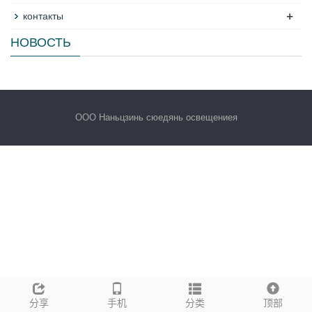
+
контакты
НОВОСТЬ
ООО Наньцзинь сюедянь освещениея
分享
手机
分类
顶部