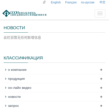
English
Français
по-русски
中文
导
航
菜
НОВОСТИ
单
此栏目暂无任何新增信息
КЛАССИФИКАЦИЯ
+
о компании
+
продукция
+
он-лайн видео
+
новости
+
запрос