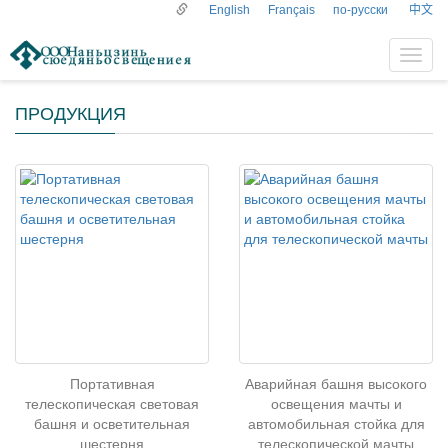
English
Français
по-русски
中文
导
航
菜
ПРОДУКЦИЯ
单
Портативная
Аварийная башня высокого
телескопическая световая
освещения мачты и
башня и осветительная
автомобильная стойка для
шестерня
телескопической мачты